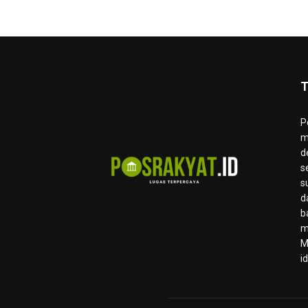
T
P
m
d
s
s
d
b
m
M
i