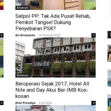
Birokrasi
Satpol PP: Tak Ada Pusat Rehab,
Pemkot Tangsel Dukung
Penyebaran PSK?
Ari Kristianto
-
13 Februari 2025
0
0
Birokrasi
Beroperasi Sejak 2017, Hotel All
Nite and Day Akui Ber-IMB Kos-
kosan
Dion Prasetyo
-
2 Juli 2024
0
0