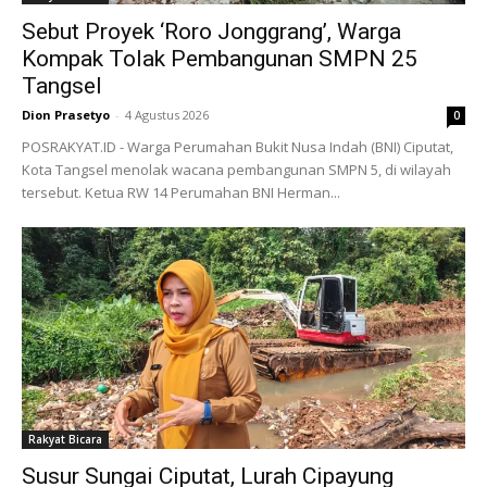
Sebut Proyek ‘Roro Jonggrang’, Warga
Kompak Tolak Pembangunan SMPN 25
Tangsel
Dion Prasetyo
-
4 Agustus 2026
0
POSRAKYAT.ID - Warga Perumahan Bukit Nusa Indah (BNI) Ciputat,
Kota Tangsel menolak wacana pembangunan SMPN 5, di wilayah
tersebut. Ketua RW 14 Perumahan BNI Herman...
Rakyat Bicara
Susur Sungai Ciputat, Lurah Cipayung