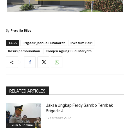
By
Pradila Kibo
TAGS
Brigadir Joshua Hutabarat
Irwasum Polri
Kasus pembunuhan
Komjen Agung Budi Maryoto
RELATED ARTICLES
Jaksa Ungkap Ferdy Sambo Tembak
Brigadir J
17 Oktober 2022
Hukum & Kriminal