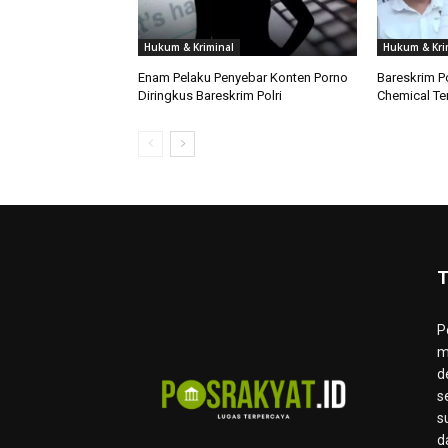
Hukum & Kriminal
Hukum & Kri
Enam Pelaku Penyebar Konten Porno
Bareskrim P
Diringkus Bareskrim Polri
Chemical Te
T
P
m
d
s
s
d