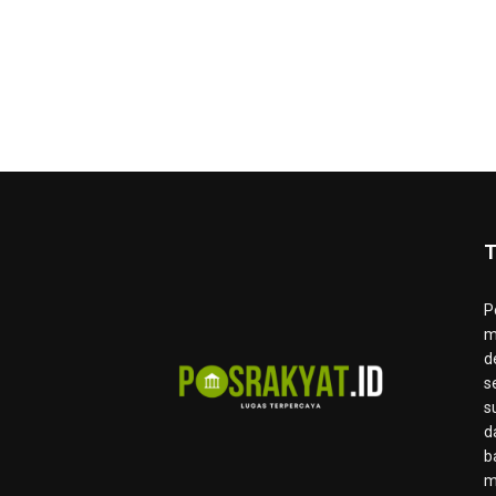
T
P
m
d
s
s
d
b
m