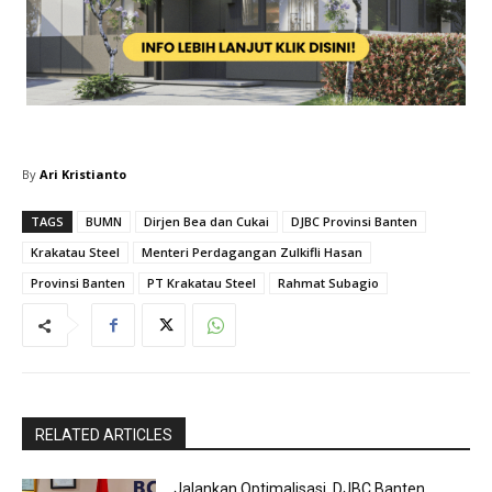
By
Ari Kristianto
TAGS
BUMN
Dirjen Bea dan Cukai
DJBC Provinsi Banten
Krakatau Steel
Menteri Perdagangan Zulkifli Hasan
Provinsi Banten
PT Krakatau Steel
Rahmat Subagio
RELATED ARTICLES
Jalankan Optimalisasi, DJBC Banten