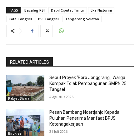
TAGS
Bacaleg PSI
Dapil Ciputat Timur
Eka Nistorini
Kota Tangsel
PSI Tangsel
Tangerang Selatan
RELATED ARTICLES
Sebut Proyek ‘Roro Jonggrang’, Warga
Kompak Tolak Pembangunan SMPN 25
Tangsel
4 Agustus 2026
Rakyat Bicara
Pesan Bambang Noertjahjo Kepada
Puluhan Penerima Manfaat BPJS
Ketenagakerjaan
31 Juli 2026
Birokrasi