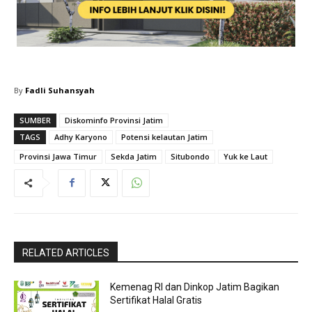
By
Fadli Suhansyah
SUMBER
Diskominfo Provinsi Jatim
TAGS
Adhy Karyono
Potensi kelautan Jatim
Provinsi Jawa Timur
Sekda Jatim
Situbondo
Yuk ke Laut
RELATED ARTICLES
Kemenag RI dan Dinkop Jatim Bagikan
Sertifikat Halal Gratis