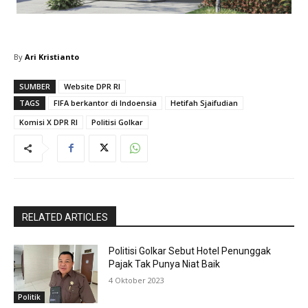
By
Ari Kristianto
SUMBER
Website DPR RI
TAGS
FIFA berkantor di Indoensia
Hetifah Sjaifudian
Komisi X DPR RI
Politisi Golkar
RELATED ARTICLES
Politisi Golkar Sebut Hotel Penunggak
Pajak Tak Punya Niat Baik
4 Oktober 2023
Politik