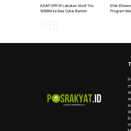
KSAP DPR RI Lakukan Studi Tiru
Efek Efisien
WBBM ke Bea Cukai Banten
Program Mak
T
P
m
d
s
s
d
b
m
M