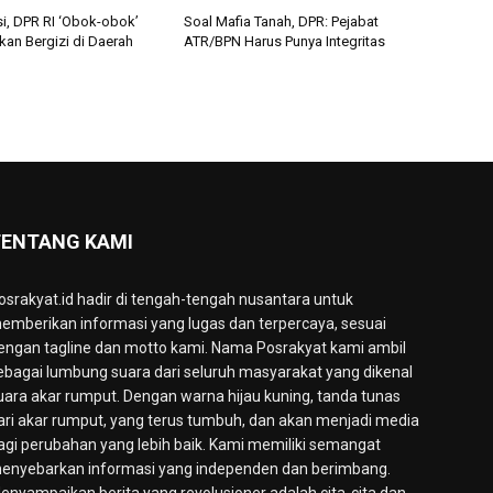
si, DPR RI ‘Obok-obok’
Soal Mafia Tanah, DPR: Pejabat
an Bergizi di Daerah
ATR/BPN Harus Punya Integritas
ENTANG KAMI
osrakyat.id hadir di tengah-tengah nusantara untuk
emberikan informasi yang lugas dan terpercaya, sesuai
engan tagline dan motto kami. Nama Posrakyat kami ambil
ebagai lumbung suara dari seluruh masyarakat yang dikenal
uara akar rumput. Dengan warna hijau kuning, tanda tunas
ari akar rumput, yang terus tumbuh, dan akan menjadi media
agi perubahan yang lebih baik. Kami memiliki semangat
enyebarkan informasi yang independen dan berimbang.
enyampaikan berita yang revolusioner adalah cita-cita dan