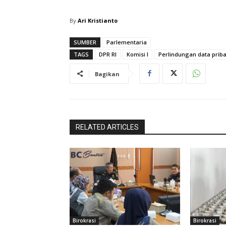
By
Ari Kristianto
SUMBER
Parlementaria
TAGS
DPR RI
Komisi I
Perlindungan data priba
Bagikan
RELATED ARTICLES
Birokrasi
Birokrasi