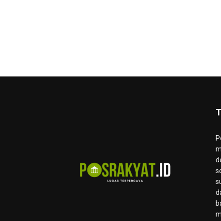
T
P
m
d
s
s
d
b
m