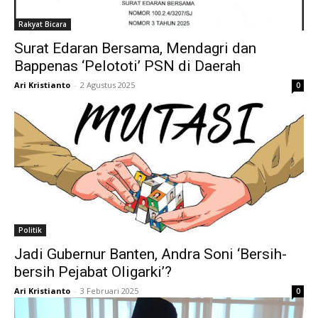
Rakyat Bicara
Surat Edaran Bersama, Mendagri dan
Bappenas ‘Pelototi’ PSN di Daerah
Ari Kristianto
-
2 Agustus 2025
0
Politik
Jadi Gubernur Banten, Andra Soni ‘Bersih-
bersih Pejabat Oligarki’?
Ari Kristianto
-
3 Februari 2025
0