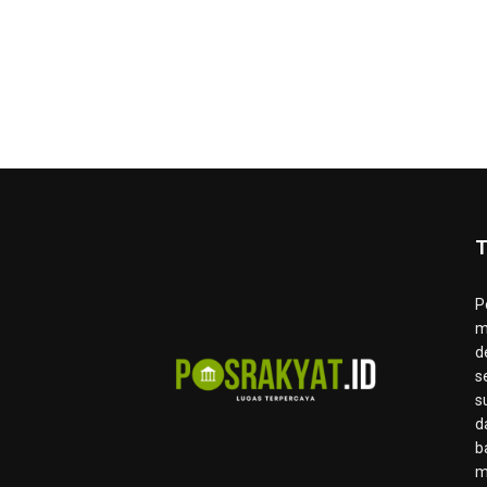
T
P
m
d
s
s
d
b
m