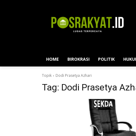
HOME
BIROKRASI
POLITIK
HUKU
Topik
Dodi Prasetya Azhari
Tag:
Dodi Prasetya Azh