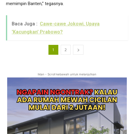
memimpin Banten,” tegasnya.
Baca Juga :
Cawe-cawe Jokowi, Upaya
'Kacungkan' Prabowo?
1
2
Iklan - Scroll kebawah untuk melanjutkan