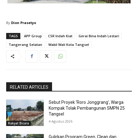
By
Dion Prasetyo
TAGS
APP Group
CSR Indah Kiat
Gerai Bina Indah Lestari
Tangerang Selatan
Wakil Wali Kota Tangsel
RELATED ARTICLES
Sebut Proyek ‘Roro Jonggrang’, Warga
Kompak Tolak Pembangunan SMPN 25
Tangsel
4 Agustus 2026
Rakyat Bicara
Gulirkan Program Green, Clean dan