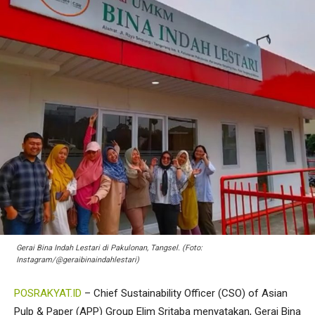
Gerai Bina Indah Lestari di Pakulonan, Tangsel. (Foto:
Instagram/@geraibinaindahlestari)
POSRAKYAT.ID
– Chief Sustainability Officer (CSO) of Asian
Pulp & Paper (APP) Group Elim Sritaba menyatakan, Gerai Bina