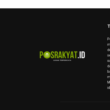
T
P
m
d
s
s
d
b
m
M
i