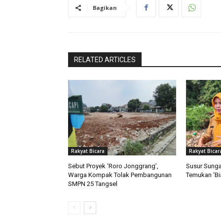
Bagikan
RELATED ARTICLES
Rakyat Bicara
Rakyat Bicar
Sebut Proyek ‘Roro Jonggrang’,
Susur Sunga
Warga Kompak Tolak Pembangunan
Temukan ‘Bia
SMPN 25 Tangsel