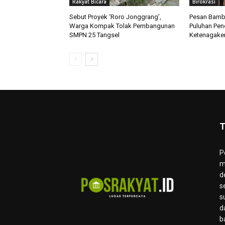
Rakyat Bicara
Birokrasi
Sebut Proyek ‘Roro Jonggrang’,
Pesan Bamb
Warga Kompak Tolak Pembangunan
Puluhan Pen
SMPN 25 Tangsel
Ketenagaker
T
P
m
d
s
s
d
b