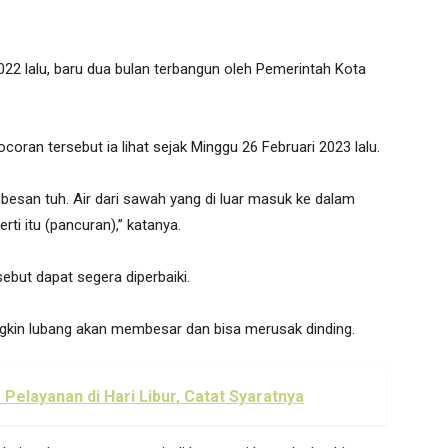
22 lalu, baru dua bulan terbangun oleh Pemerintah Kota
ran tersebut ia lihat sejak Minggu 26 Februari 2023 lalu.
mbesan tuh. Air dari sawah yang di luar masuk ke dalam
rti itu (pancuran),” katanya.
ebut dapat segera diperbaiki.
ngkin lubang akan membesar dan bisa merusak dinding.
 Pelayanan di Hari Libur, Catat Syaratnya