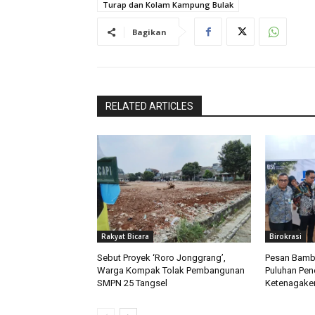
Turap dan Kolam Kampung Bulak
Bagikan
RELATED ARTICLES
Rakyat Bicara
Birokrasi
Sebut Proyek ‘Roro Jonggrang’,
Pesan Bamb
Warga Kompak Tolak Pembangunan
Puluhan Pen
SMPN 25 Tangsel
Ketenagaker