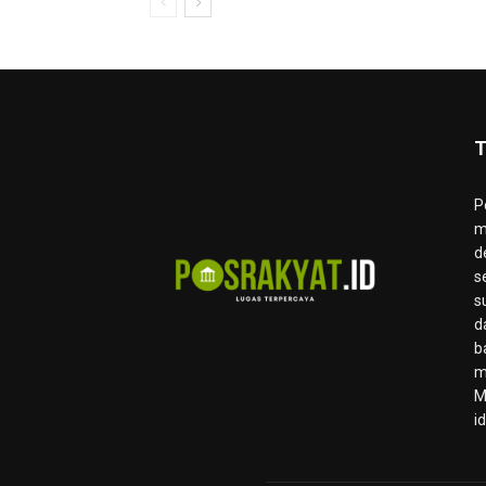
T
P
m
d
s
s
d
b
m
M
i