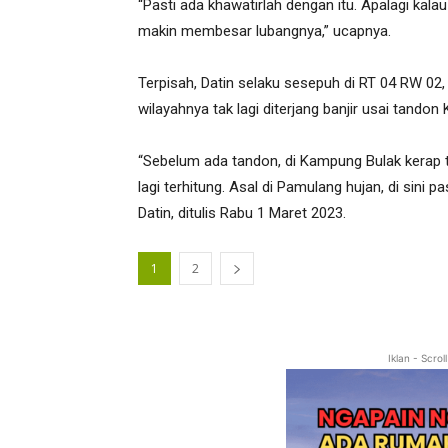
“Pasti ada khawatirlah dengan itu. Apalagi kalau
makin membesar lubangnya,” ucapnya.
Terpisah, Datin selaku sesepuh di RT 04 RW 0
wilayahnya tak lagi diterjang banjir usai tando
“Sebelum ada tandon, di Kampung Bulak kerap te
lagi terhitung. Asal di Pamulang hujan, di sini pa
Datin, ditulis Rabu 1 Maret 2023.
1
2
Iklan - Scro