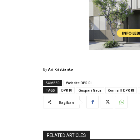
By
Ari Kristianto
SUMBER
Website DPR RI
TAGS
DPR RI
Guspari Gaus
Komisi II DPR RI
Bagikan
RELATED ARTICLES