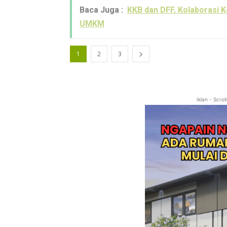
Baca Juga :
KKB dan DFF, Kolaborasi
UMKM
1
2
3
Iklan - Scro