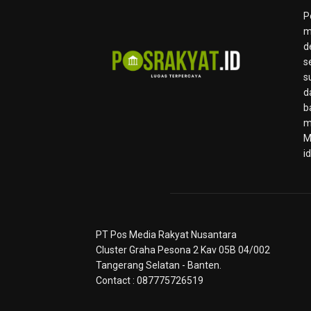
P
m
d
s
s
d
b
m
M
i
PT Pos Media Rakyat Nusantara
Cluster Graha Pesona 2 Kav 05B 04/002
Tangerang Selatan - Banten.
Contact : 087775726519