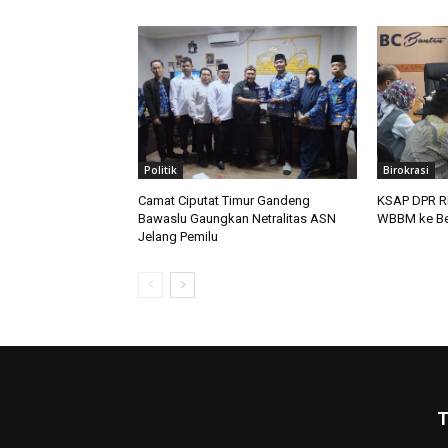
Politik
Birokrasi
Camat Ciputat Timur Gandeng
KSAP DPR RI
Bawaslu Gaungkan Netralitas ASN
WBBM ke Be
Jelang Pemilu
T