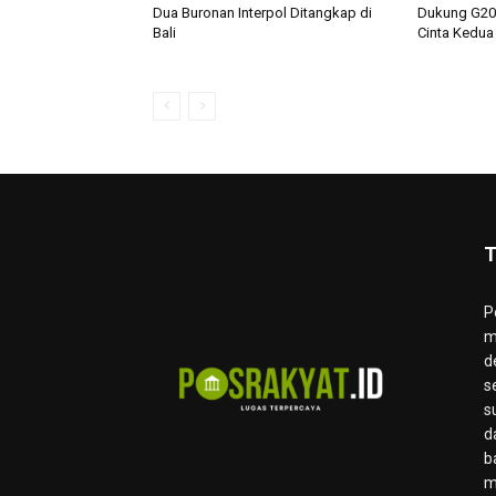
Dua Buronan Interpol Ditangkap di
Dukung G20, 
Bali
Cinta Kedua
T
P
m
d
s
s
d
b
m