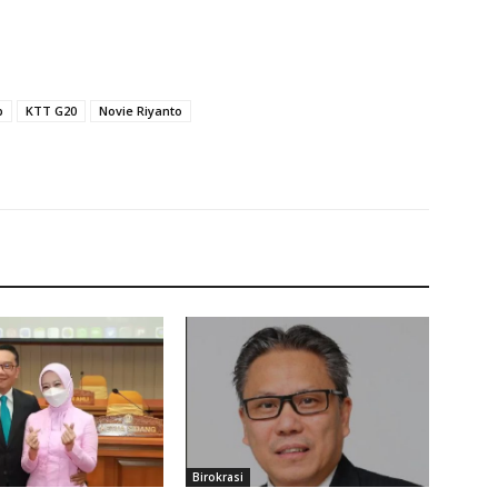
b
KTT G20
Novie Riyanto
Birokrasi