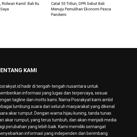
Ridwan Kamil: Bali Itu
Catat 55 Triliun, DPR Sebut Bali
 Saya
Menuju Pemulihan Ekonomi Pasca
Pandemi
ENTANG KAMI
osrakyat.id hadir di tengah-tengah nusantara untuk
emberikan informasi yang lugas dan terpercaya, sesuai
engan tagline dan motto kami. Nama Posrakyat kami ambil
ebagai lumbung suara dari seluruh masyarakat yang dikenal
uara akar rumput. Dengan warna hijau kuning, tanda tunas
ari akar rumput, yang terus tumbuh, dan akan menjadi media
agi perubahan yang lebih baik. Kami memiliki semangat
enyebarkan informasi yang independen dan berimbang.