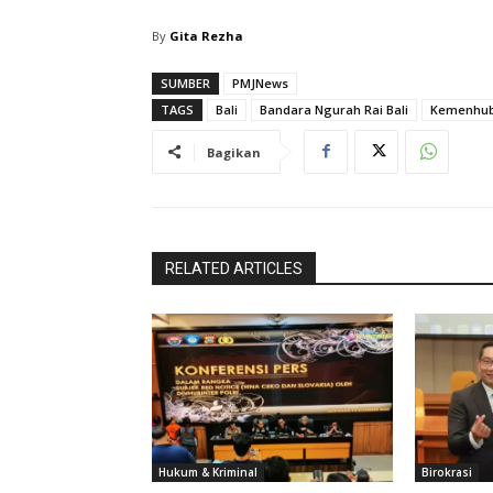
By
Gita Rezha
SUMBER
PMJNews
TAGS
Bali
Bandara Ngurah Rai Bali
Kemenhu
Bagikan
RELATED ARTICLES
Hukum & Kriminal
Birokrasi