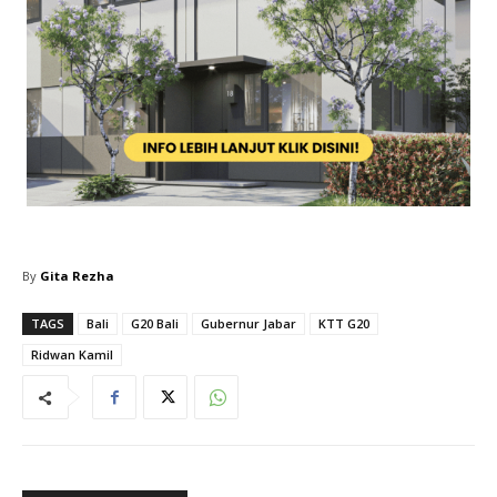
By
Gita Rezha
TAGS
Bali
G20 Bali
Gubernur Jabar
KTT G20
Ridwan Kamil