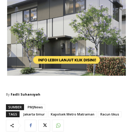
By
Fadli Suhansyah
SUMBER
PMJNews
TAGS
Jakarta timur
Kapolsek Metro Matraman
Racun tikus