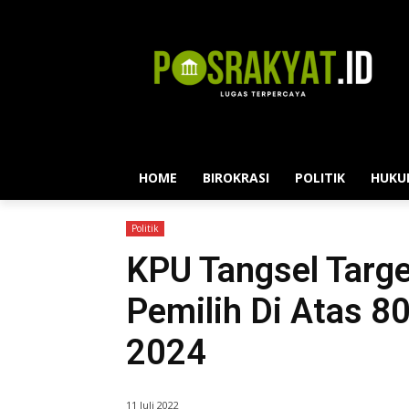
HOME
BIROKRASI
POLITIK
HUKU
Politik
KPU Tangsel Targe
Pemilih Di Atas 8
2024
11 Juli 2022