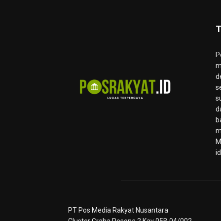
T
P
m
d
s
s
d
b
m
M
i
PT Pos Media Rakyat Nusantara