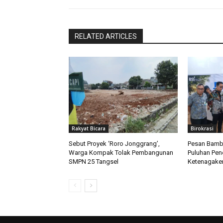
RELATED ARTICLES
Rakyat Bicara
Birokrasi
Sebut Proyek ‘Roro Jonggrang’,
Pesan Bamb
Warga Kompak Tolak Pembangunan
Puluhan Pen
SMPN 25 Tangsel
Ketenagaker