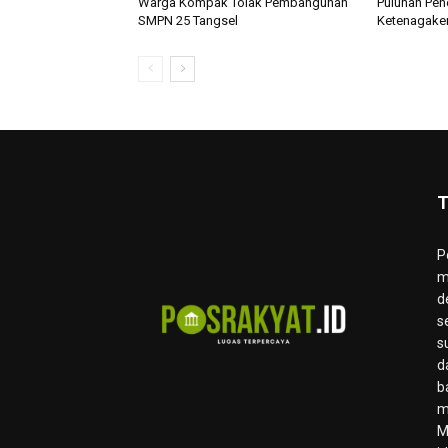
Warga Kompak Tolak Pembangunan
Puluhan Pen
SMPN 25 Tangsel
Ketenagaker
T
P
m
d
s
s
d
b
m
M