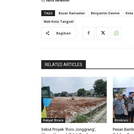
By
Idris Ibrahim
TAGS
Bazar Ramadan
Benyamin Davnie
Kota
Wali Kota Tangsel
Bagikan
RELATED ARTICLES
Rakyat Bicara
Birokrasi
Sebut Proyek ‘Roro Jonggrang’,
Pesan Bamb