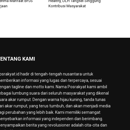
erima Manfaat BPJS
Healthy, DLH Tangsel Singgung
jaan
Kontribusi Masyarakat
ENTANG KAMI
osrakyat.id hadir di tengah-tengah nusantara untuk
emberikan informasi yang lugas dan terpercaya, sesuai
engan tagline dan motto kami. Nama Posrakyat kami ambil
ebagai lumbung suara dari seluruh masyarakat yang dikenal
uara akar rumput. Dengan warna hijau kuning, tanda tunas
ari akar rumput, yang terus tumbuh, dan akan menjadi media
agi perubahan yang lebih baik. Kami memiliki semangat
enyebarkan informasi yang independen dan berimbang.
enyampaikan berita yang revolusioner adalah cita-cita dan