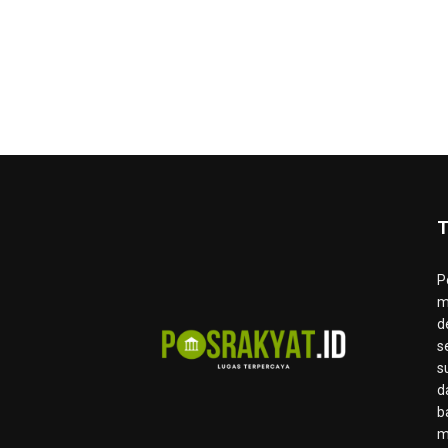
T
P
m
d
s
s
d
b
m