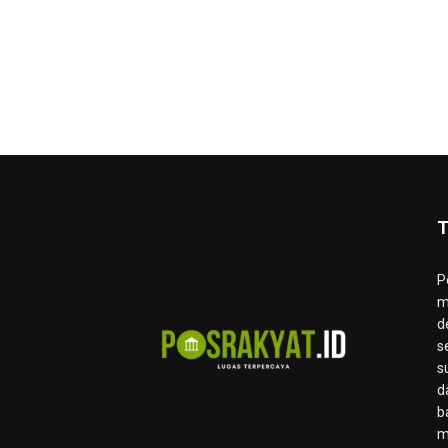
T
P
m
d
s
s
d
b
m