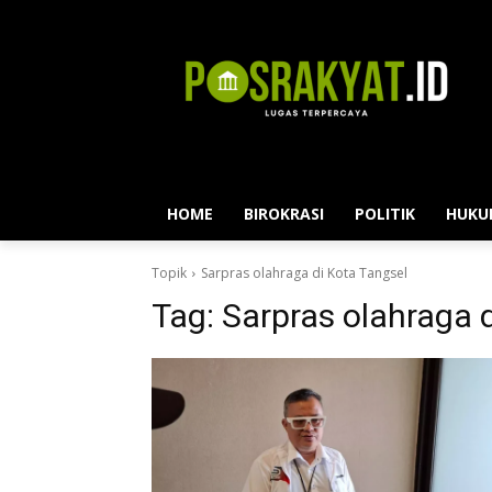
HOME
BIROKRASI
POLITIK
HUKU
Topik
Sarpras olahraga di Kota Tangsel
Tag:
Sarpras olahraga 