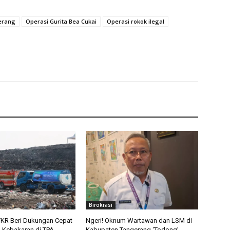
erang
Operasi Gurita Bea Cukai
Operasi rokok ilegal
Birokrasi
KR Beri Dukungan Cepat
Ngeri! Oknum Wartawan dan LSM di
Kebakaran di TPA
Kabupaten Tangerang ‘Todong’