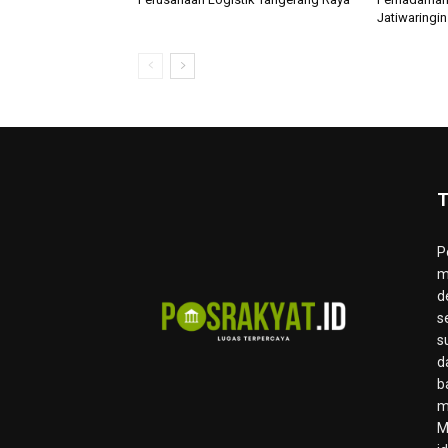
Jatiwaringin
T
P
m
d
s
s
d
b
m
M