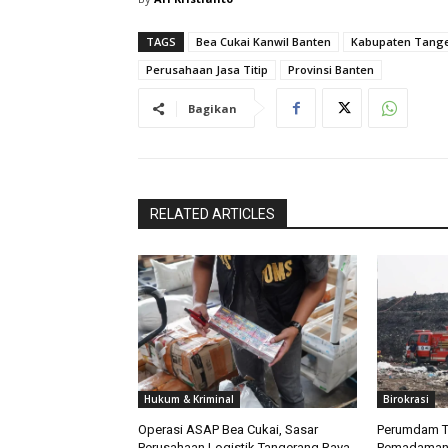
TAGS
Bea Cukai Kanwil Banten
Kabupaten Tang
Perusahaan Jasa Titip
Provinsi Banten
Bagikan
RELATED ARTICLES
Hukum & Kriminal
Birokrasi
Operasi ASAP Bea Cukai, Sasar
Perumdam T
Perusahaan Logistik Tangerang Raya
Pemadaman 