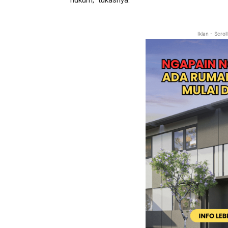
hukum,” tukasnya.
Iklan - Scro