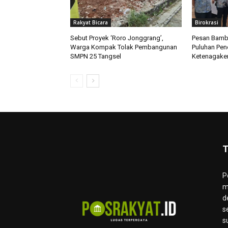
Rakyat Bicara
Birokrasi
Sebut Proyek ‘Roro Jonggrang’,
Pesan Bamb
Warga Kompak Tolak Pembangunan
Puluhan Pen
SMPN 25 Tangsel
Ketenagaker
T
P
m
d
s
s