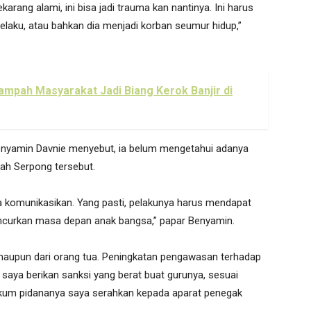
arang alami, ini bisa jadi trauma kan nantinya. Ini harus
pelaku, atau bahkan dia menjadi korban seumur hidup,”
mpah Masyarakat Jadi Biang Kerok Banjir di
Benyamin Davnie menyebut, ia belum mengetahui adanya
yah Serpong tersebut.
ta komunikasikan. Yang pasti, pelakunya harus mendapat
ncurkan masa depan anak bangsa,” papar Benyamin.
u maupun dari orang tua. Peningkatan pengawasan terhadap
an saya berikan sanksi yang berat buat gurunya, sesuai
ukum pidananya saya serahkan kepada aparat penegak