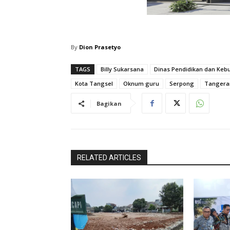
By
Dion Prasetyo
TAGS
Billy Sukarsana
Dinas Pendidikan dan Keb
Kota Tangsel
Oknum guru
Serpong
Tangera
Bagikan
RELATED ARTICLES