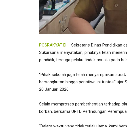
POSRAKYAT.ID
– Sekretaris Dinas Pendidikan d
Sukarsana menyatakan, pihaknya telah meneri
pendidik, terduga pelaku tindak asusila pada be
“Pihak sekolah juga telah menyampaikan surat
bersangkutan hingga peristiwa ini tuntas,” ujar
20 Januari 2026.
Selain memproses pemberhentian terhadap oknu
korban, bersama UPTD Perlindungan Perempuan
“Dalam waktu yang tidak terlalu lama, kami berh