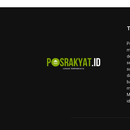
T
P
m
d
s
s
d
b
m
M
i