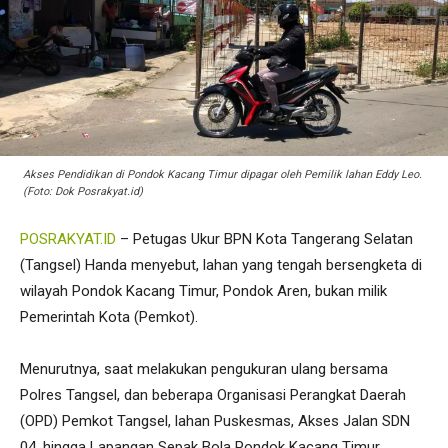
Akses Pendidikan di Pondok Kacang Timur dipagar oleh Pemilik lahan Eddy Leo.
(Foto: Dok Posrakyat.id)
POSRAKYAT.ID
– Petugas Ukur BPN Kota Tangerang Selatan
(Tangsel) Handa menyebut, lahan yang tengah bersengketa di
wilayah Pondok Kacang Timur, Pondok Aren, bukan milik
Pemerintah Kota (Pemkot).
Menurutnya, saat melakukan pengukuran ulang bersama
Polres Tangsel, dan beberapa Organisasi Perangkat Daerah
(OPD) Pemkot Tangsel, lahan Puskesmas, Akses Jalan SDN
04, hingga Lapangan Sepak Bola Pondok Kacang Timur,