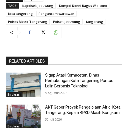
TAGS
Kapolsek Jatiuwung
Kompol Donni Bagus Wibisono
kota tangerang
Pengancam wartawan
Polres Metro Tangerang
Polsek Jatiuwung
tangerang
RELATED ARTICLES
Sigap Atasi Kemacetan, Dinas
Perhubungan Kota Tangerang Pantau
Lalin Berbasis Teknologi
5 Agustus 2026
Birokrasi
AKT Geber Proyek Pengelolaan Air di Kota
Tangerang, Kepala BPKD Masih Bungkam
30 Juli 2026
Birokrasi