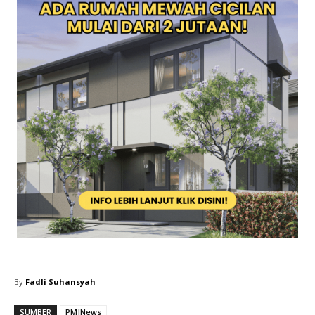
By
Fadli Suhansyah
SUMBER
PMJNews