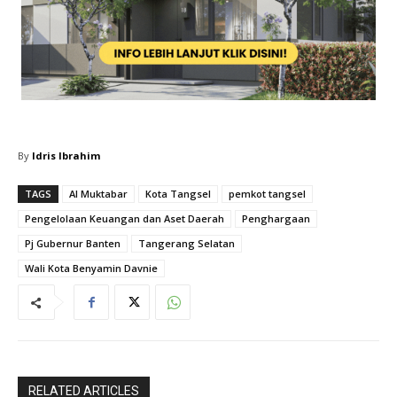
By
Idris Ibrahim
TAGS
Al Muktabar
Kota Tangsel
pemkot tangsel
Pengelolaan Keuangan dan Aset Daerah
Penghargaan
Pj Gubernur Banten
Tangerang Selatan
Wali Kota Benyamin Davnie
RELATED ARTICLES