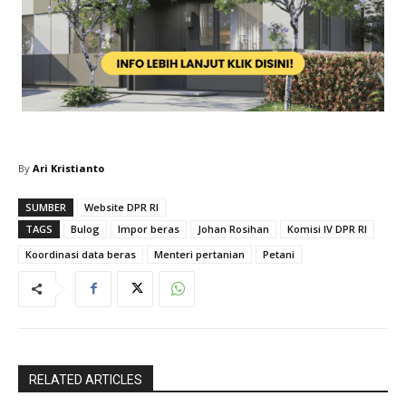
By
Ari Kristianto
SUMBER
Website DPR RI
TAGS
Bulog
Impor beras
Johan Rosihan
Komisi IV DPR RI
Koordinasi data beras
Menteri pertanian
Petani
RELATED ARTICLES