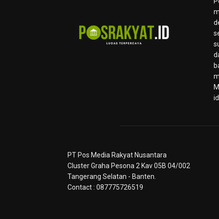
P
m
d
s
s
d
b
m
M
i
PT Pos Media Rakyat Nusantara
Cluster Graha Pesona 2 Kav 05B 04/002
Tangerang Selatan - Banten.
Contact : 087775726519