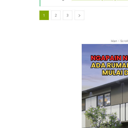
1
2
3
Iklan - Scro