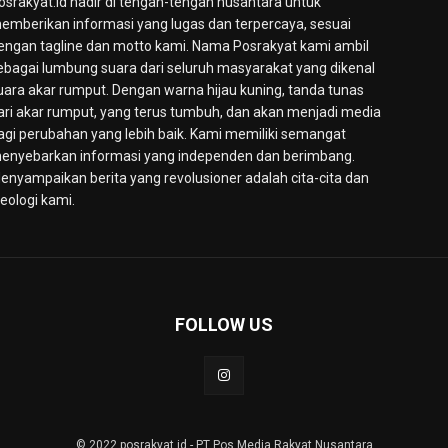
osrakyat.id hadir di tengah-tengah nusantara untuk
emberikan informasi yang lugas dan terpercaya, sesuai
engan tagline dan motto kami. Nama Posrakyat kami ambil
ebagai lumbung suara dari seluruh masyarakat yang dikenal
uara akar rumput. Dengan warna hijau kuning, tanda tunas
ari akar rumput, yang terus tumbuh, dan akan menjadi media
agi perubahan yang lebih baik. Kami memiliki semangat
enyebarkan informasi yang independen dan berimbang.
enyampaikan berita yang revolusioner adalah cita-cita dan
deologi kami.
FOLLOW US
© 2022 posrakyat.id - PT Pos Media Rakyat Nusantara