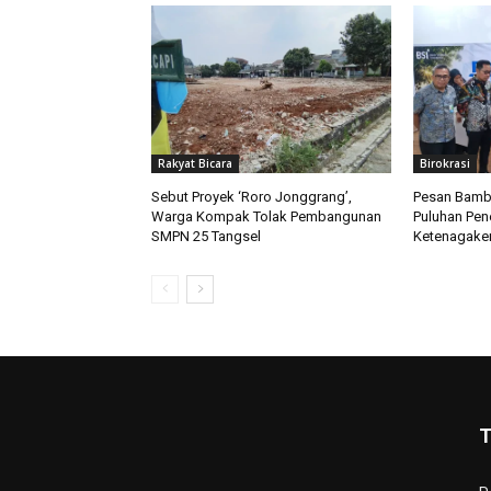
Rakyat Bicara
Birokrasi
Sebut Proyek ‘Roro Jonggrang’,
Pesan Bamb
Warga Kompak Tolak Pembangunan
Puluhan Pen
SMPN 25 Tangsel
Ketenagaker
T