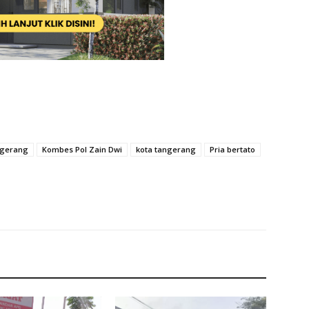
ngerang
Kombes Pol Zain Dwi
kota tangerang
Pria bertato