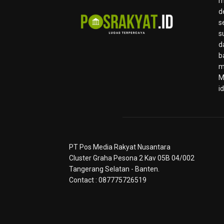
m
d
s
s
d
b
m
M
i
PT Pos Media Rakyat Nusantara
Cluster Graha Pesona 2 Kav 05B 04/002
Tangerang Selatan - Banten.
Contact : 087775726519