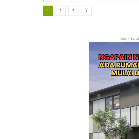
1
2
3
Iklan - Scro