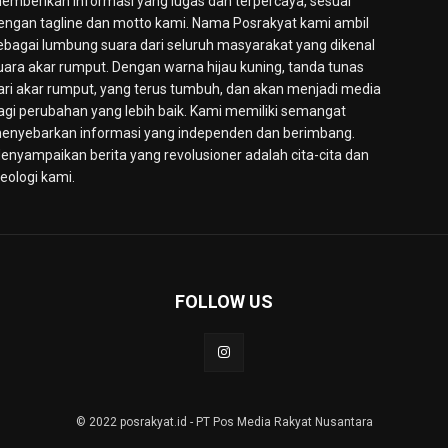
emberikan informasi yang lugas dan terpercaya, sesuai
engan tagline dan motto kami. Nama Posrakyat kami ambil
ebagai lumbung suara dari seluruh masyarakat yang dikenal
uara akar rumput. Dengan warna hijau kuning, tanda tunas
ari akar rumput, yang terus tumbuh, dan akan menjadi media
agi perubahan yang lebih baik. Kami memiliki semangat
enyebarkan informasi yang independen dan berimbang.
enyampaikan berita yang revolusioner adalah cita-cita dan
deologi kami.
FOLLOW US
© 2022 posrakyat.id - PT Pos Media Rakyat Nusantara