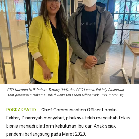
CEO Nakama HUB Debora Temmy (kiri), dan CCO Localin Fakhriy Dinansyah,
saat peresmian Nakama Hub di kawasan Green Office Park, BSD. (Foto: Ist)
POSRAKYAT.ID
– Chief Communication Officer Localin,
Fakhriy Dinansyah menyebut, pihaknya telah mengubah fokus
bisnis menjadi platform kebutuhan Ibu dan Anak sejak
pandemi berlangsung pada Maret 2020.