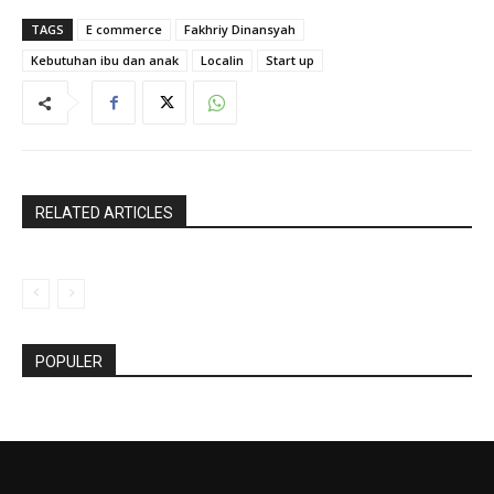
TAGS
E commerce
Fakhriy Dinansyah
Kebutuhan ibu dan anak
Localin
Start up
RELATED ARTICLES
POPULER