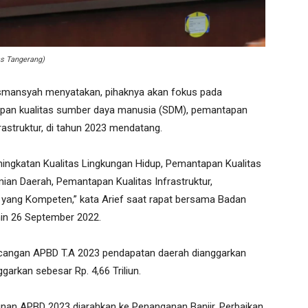
as Tangerang)
ismansyah menyatakan, pihaknya akan fokus pada
tapan kualitas sumber daya manusia (SDM), pemantapan
astruktur, di tahun 2023 mendatang.
eningkatan Kualitas Lingkungan Hidup, Pemantapan Kualitas
n Daerah, Pemantapan Kualitas Infrastruktur,
yang Kompeten,” kata Arief saat rapat bersama Badan
in 26 September 2022.
ancangan APBD T.A 2023 pendapatan daerah dianggarkan
garkan sebesar Rp. 4,66 Triliun.
unan APBD 2023 diarahkan ke Penanganan Banjir, Perbaikan