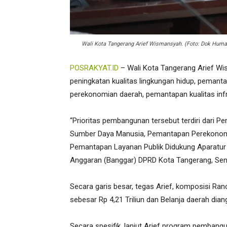
Wali Kota Tangerang Arief Wismansyah. (Foto: Dok Hum
POSRAKYAT.ID
– Wali Kota Tangerang Arief W
peningkatan kualitas lingkungan hidup, peman
perekonomian daerah, pemantapan kualitas infr
“Prioritas pembangunan tersebut terdiri dari P
Sumber Daya Manusia, Pemantapan Perekonomia
Pemantapan Layanan Publik Didukung Aparatur 
Anggaran (Banggar) DPRD Kota Tangerang, Sen
Secara garis besar, tegas Arief, komposisi R
sebesar Rp 4,21 Triliun dan Belanja daerah diang
Secara spesifik, lanjut Arief program pembang