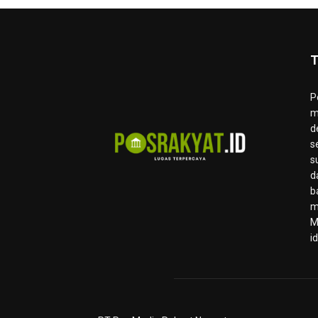
T
P
m
d
s
s
d
b
m
M
i