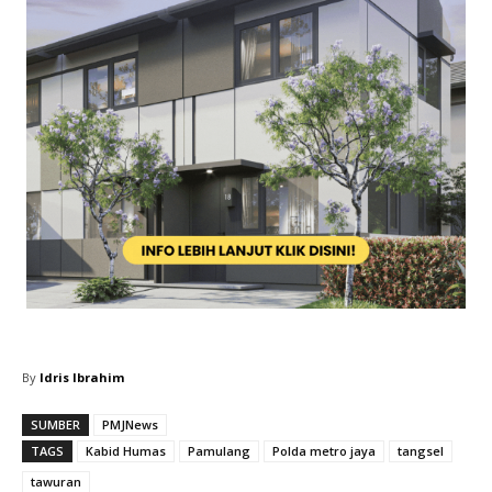
By
Idris Ibrahim
SUMBER
PMJNews
TAGS
Kabid Humas
Pamulang
Polda metro jaya
tangsel
tawuran