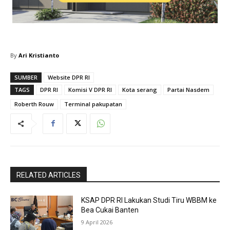
By
Ari Kristianto
SUMBER
Website DPR RI
TAGS
DPR RI
Komisi V DPR RI
Kota serang
Partai Nasdem
Roberth Rouw
Terminal pakupatan
RELATED ARTICLES
KSAP DPR RI Lakukan Studi Tiru WBBM ke
Bea Cukai Banten
9 April 2026