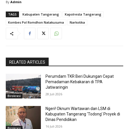
By
Admin
TAGS
Kabupaten Tangerang
Kapolresta Tangerang
Kombes Pol Romdhon Natakusuma
Narkotika
RELATED ARTICLES
Perumdam TKR Beri Dukungan Cepat
Pemadaman Kebakaran di TPA
Jatiwaringin
28 Juli 2026
Birokrasi
Ngeri! Oknum Wartawan dan LSM di
Kabupaten Tangerang ‘Todong’ Proyek di
Dinas Pendidikan
16 Juli 2026
Birokrasi