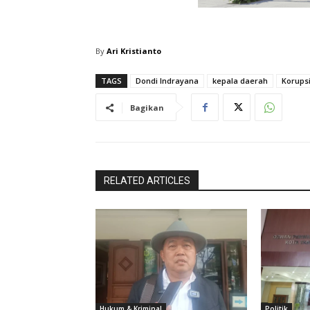
By
Ari Kristianto
TAGS
Dondi Indrayana
kepala daerah
Korups
Bagikan
RELATED ARTICLES
Hukum & Kriminal
Politik