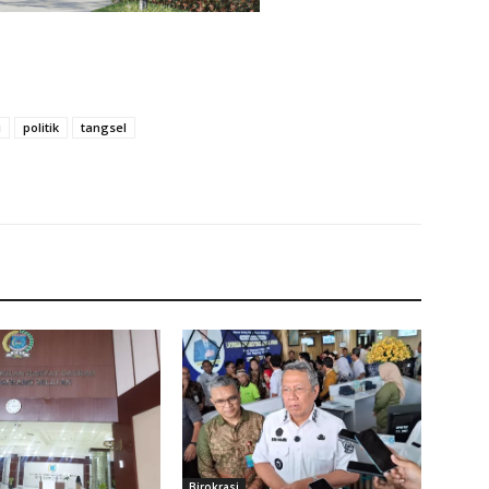
i
politik
tangsel
Birokrasi