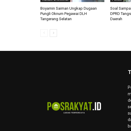
Boyamin Saiman Ungkap Dugaan
Soal Sampa
Pungli Oknum Pegawai DLH
DPRD Tangse
Tangerang Selatan
Daerah
T
P
m
d
s
s
d
b