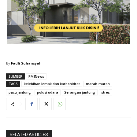
By
Fadli Suhansyah
SUMBER
PMJNews
TAGS
kelebihan lemak dan karbohidrat
marah-marah
pacu jantung
polusi udara
Serangan jantung
stres
RELATED ARTICLES