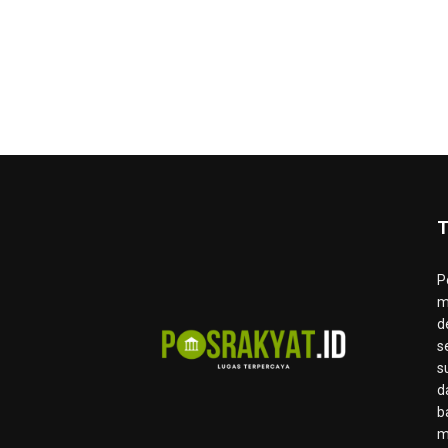
T
P
m
d
s
s
d
b
m