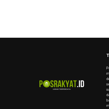
T
P
m
d
s
s
d
b
m