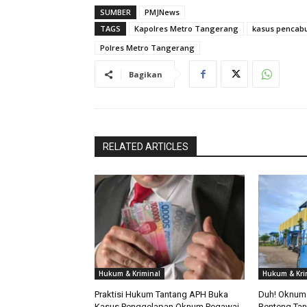
SUMBER
PMJNews
TAGS
Kapolres Metro Tangerang
kasus pencab
Polres Metro Tangerang
Bagikan
RELATED ARTICLES
Hukum & Kriminal
Hukum & Kri
Praktisi Hukum Tantang APH Buka
Duh! Oknum 
Kasus Penggelapan Oknum Pegawai
Benteng Ta