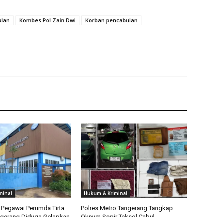
ulan
Kombes Pol Zain Dwi
Korban pencabulan
minal
Hukum & Kriminal
Pegawai Perumda Tirta
Polres Metro Tangerang Tangkap
ngerang Diduga Gelapkan
Oknum Sopir Taksol Cabul