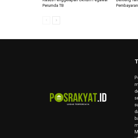
Perumda TB
Pembayara
T
P
m
d
s
s
d
b
m
M