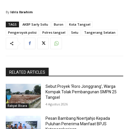
By
Idris Ibrahim
TAGS
AKBP Sarly Sollu
Buron
Kota Tangsel
Pengeroyok polisi
Polres tangsel
Setu
Tangerang Selatan
RELATED ARTICLES
Sebut Proyek ‘Roro Jonggrang’, Warga
Kompak Tolak Pembangunan SMPN 25
Tangsel
4 Agustus 2026
Rakyat Bicara
Pesan Bambang Noertjahjo Kepada
Puluhan Penerima Manfaat BPJS