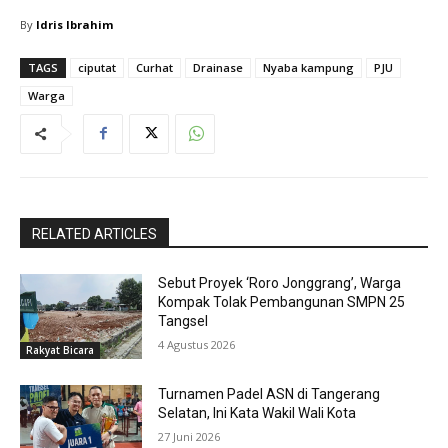
By
Idris Ibrahim
TAGS
ciputat
Curhat
Drainase
Nyaba kampung
PJU
Warga
RELATED ARTICLES
Sebut Proyek ‘Roro Jonggrang’, Warga
Kompak Tolak Pembangunan SMPN 25
Tangsel
4 Agustus 2026
Rakyat Bicara
Turnamen Padel ASN di Tangerang
Selatan, Ini Kata Wakil Wali Kota
27 Juni 2026