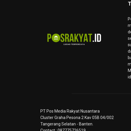
T
P
m
d
s
s
d
b
m
M
i
PT Pos Media Rakyat Nusantara
Cluster Graha Pesona 2 Kav 05B 04/002
Tangerang Selatan - Banten.
Contact : 087775726519